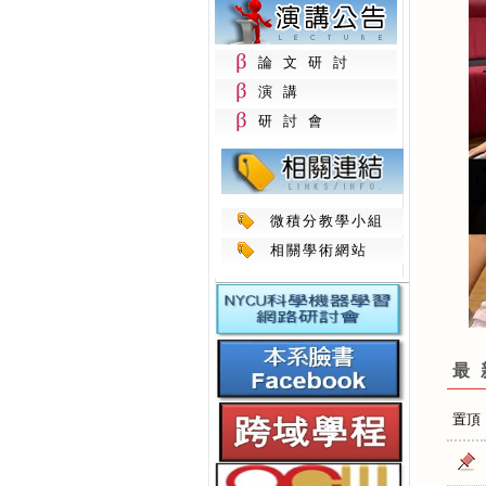
論文研討
演講
研討會
微積分教學小組
相關學術網站
最
置頂