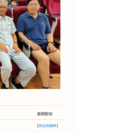
新聞類別
【
招生與徵聘
】