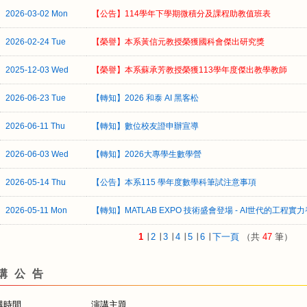
2026-03-02 Mon
【公告】114學年下學期微積分及課程助教值班表
2026-02-24 Tue
【榮譽】本系黃信元教授榮獲國科會傑出研究獎
2025-12-03 Wed
【榮譽】本系蘇承芳教授榮獲113學年度傑出教學教師
2026-06-23 Tue
【轉知】2026 和泰 AI 黑客松
2026-06-11 Thu
【轉知】數位校友證申辦宣導
2026-06-03 Wed
【轉知】2026大專學生數學營
2026-05-14 Thu
【公告】本系115 學年度數學科筆試注意事項
2026-05-11 Mon
【轉知】MATLAB EXPO 技術盛會登場 - AI世代的工程實
1
∣
2
∣
3
∣
4
∣
5
∣
6
∣
下一頁
（共
47
筆）
講公告
講時間
演講主題