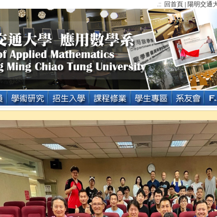
回首頁
陽明交通
.::
|