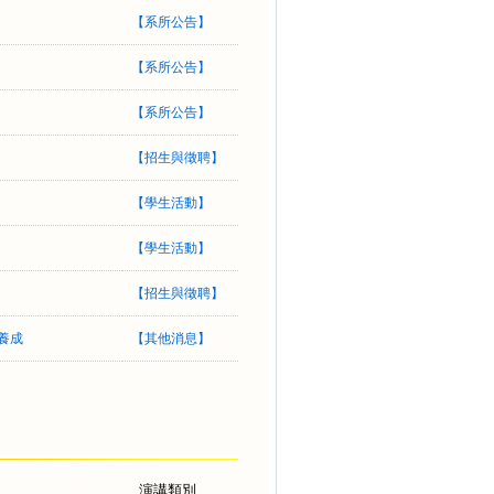
【
系所公告
】
【
系所公告
】
【
系所公告
】
【
招生與徵聘
】
【
學生活動
】
【
學生活動
】
【
招生與徵聘
】
力養成
【
其他消息
】
演講類別