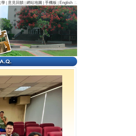
大學
意見回饋
網站地圖
手機板
English
|
|
|
|
::.