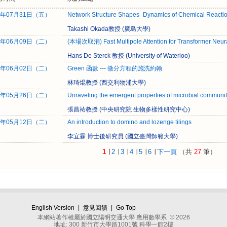
6年07月31日（五）
Network Structure Shapes Dynamics of Chemical Reacti
Takashi Okada教授 (廣島大學)
6年06月09日（二）
(本場次取消) Fast Multipole Attention for Transformer Neur
Hans De Sterck 教授 (University of Waterloo)
6年06月02日（二）
Green 函數 --- 微分方程的施洗約翰
林琦焜教授 (西交利物浦大學)
6年05月26日（二）
Unraveling the emergent properties of microbial communi
張昌祐教授 (中央研究院 生物多樣性研究中心)
6年05月12日（二）
An introduction to domino and lozenge tilings
李宜霖 博士後研究員 (國立臺灣師範大學)
1
∣
2
∣
3
∣
4
∣
5
∣
6
∣
下一頁
（共
27
筆）
English Version
|
意見回饋
|
Go Top
本網站著作權屬於國立陽明交通大學 應用數學系 © 2026
地址: 300 新竹市大學路1001號 科學一館2樓